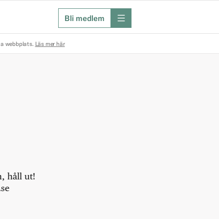
Bli medlem
meny
na webbplats.
Läs mer här
 håll ut!
.se