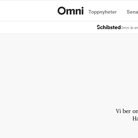
Toppnyheter
Sena
Hem
Omni är en
Vi ber o
Ha