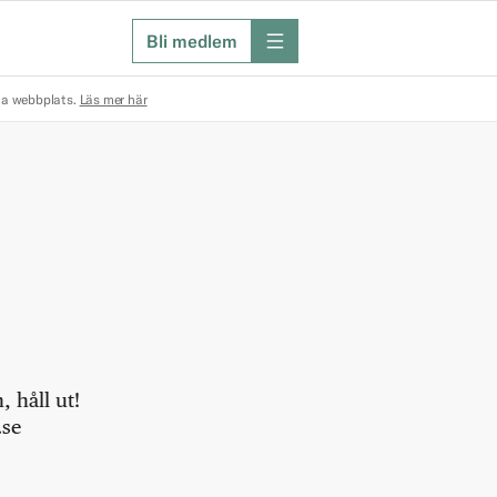
Bli medlem
meny
na webbplats.
Läs mer här
 håll ut!
.se