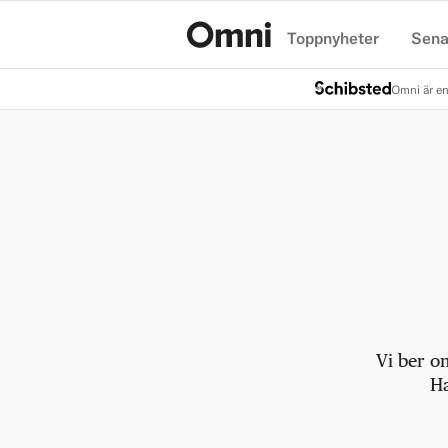
Toppnyheter
Sena
Hem
Omni är en
Vi ber o
Ha