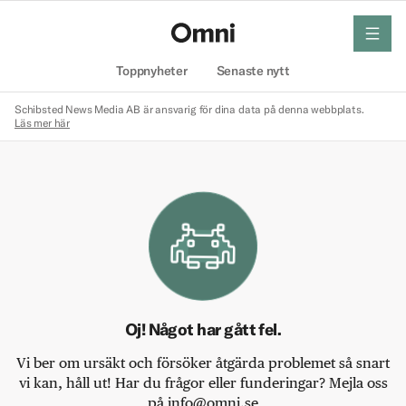
meny
Hem
Toppnyheter
Senaste nytt
Schibsted News Media AB är ansvarig för dina data på denna webbplats.
Läs mer här
Oj! Något har gått fel.
Vi ber om ursäkt och försöker åtgärda problemet så snart
vi kan, håll ut! Har du frågor eller funderingar? Mejla oss
på info@omni.se