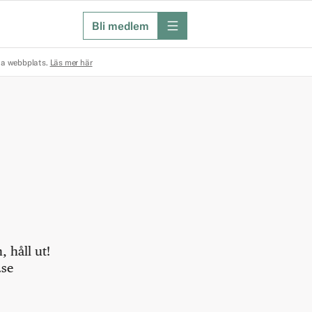
Bli medlem
meny
na webbplats.
Läs mer här
 håll ut!
.se