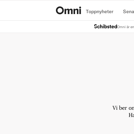
Toppnyheter
Sena
Hem
Omni är en
Vi ber o
Ha