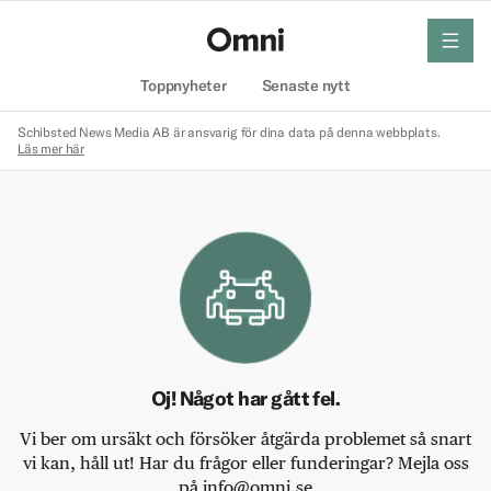
meny
Hem
Toppnyheter
Senaste nytt
Schibsted News Media AB är ansvarig för dina data på denna webbplats.
Läs mer här
Oj! Något har gått fel.
Vi ber om ursäkt och försöker åtgärda problemet så snart
vi kan, håll ut! Har du frågor eller funderingar? Mejla oss
på info@omni.se