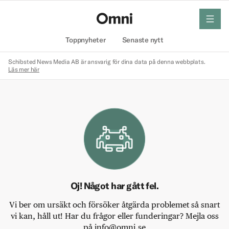
meny
Hem
Toppnyheter
Senaste nytt
Schibsted News Media AB är ansvarig för dina data på denna webbplats.
Läs mer här
Oj! Något har gått fel.
Vi ber om ursäkt och försöker åtgärda problemet så snart
vi kan, håll ut! Har du frågor eller funderingar? Mejla oss
på info@omni.se