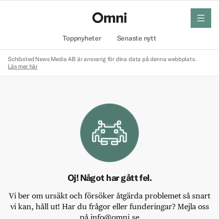
meny
Hem
Toppnyheter
Senaste nytt
Schibsted News Media AB är ansvarig för dina data på denna webbplats.
Läs mer här
Oj! Något har gått fel.
Vi ber om ursäkt och försöker åtgärda problemet så snart
vi kan, håll ut! Har du frågor eller funderingar? Mejla oss
på info@omni.se