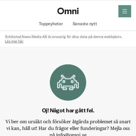
meny
Hem
Toppnyheter
Senaste nytt
Schibsted News Media AB är ansvarig för dina data på denna webbplats.
Läs mer här
Oj! Något har gått fel.
Vi ber om ursäkt och försöker åtgärda problemet så snart
vi kan, håll ut! Har du frågor eller funderingar? Mejla oss
på info@omni.se