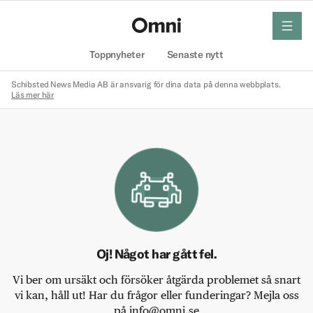
meny
Hem
Toppnyheter
Senaste nytt
Schibsted News Media AB är ansvarig för dina data på denna webbplats.
Läs mer här
Oj! Något har gått fel.
Vi ber om ursäkt och försöker åtgärda problemet så snart
vi kan, håll ut! Har du frågor eller funderingar? Mejla oss
på info@omni.se