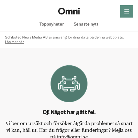
meny
Hem
Toppnyheter
Senaste nytt
Schibsted News Media AB är ansvarig för dina data på denna webbplats.
Läs mer här
Oj! Något har gått fel.
Vi ber om ursäkt och försöker åtgärda problemet så snart
vi kan, håll ut! Har du frågor eller funderingar? Mejla oss
på info@omni.se