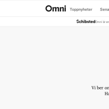
Toppnyheter
Sena
Hem
Omni är en
Vi ber o
Ha