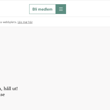
Bli medlem
meny
na webbplats.
Läs mer här
 håll ut!
.se