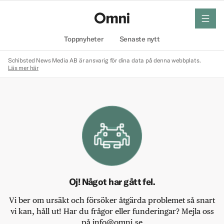
meny
Hem
Toppnyheter
Senaste nytt
Schibsted News Media AB är ansvarig för dina data på denna webbplats.
Läs mer här
Oj! Något har gått fel.
Vi ber om ursäkt och försöker åtgärda problemet så snart
vi kan, håll ut! Har du frågor eller funderingar? Mejla oss
på info@omni.se