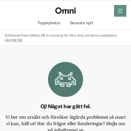
meny
Hem
Toppnyheter
Senaste nytt
Schibsted News Media AB är ansvarig för dina data på denna webbplats.
Läs mer här
Oj! Något har gått fel.
Vi ber om ursäkt och försöker åtgärda problemet så snart
vi kan, håll ut! Har du frågor eller funderingar? Mejla oss
på info@omni.se