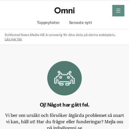
meny
Hem
Toppnyheter
Senaste nytt
Schibsted News Media AB är ansvarig för dina data på denna webbplats.
Läs mer här
Oj! Något har gått fel.
Vi ber om ursäkt och försöker åtgärda problemet så snart
vi kan, håll ut! Har du frågor eller funderingar? Mejla oss
på info@omni.se