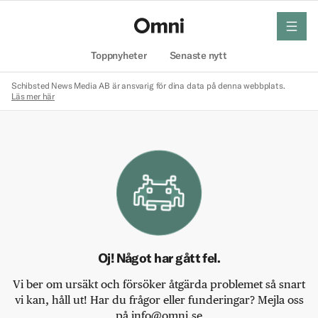
meny
Hem
Toppnyheter
Senaste nytt
Schibsted News Media AB är ansvarig för dina data på denna webbplats.
Läs mer här
Oj! Något har gått fel.
Vi ber om ursäkt och försöker åtgärda problemet så snart
vi kan, håll ut! Har du frågor eller funderingar? Mejla oss
på info@omni.se