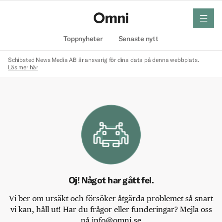
meny
Hem
Toppnyheter
Senaste nytt
Schibsted News Media AB är ansvarig för dina data på denna webbplats.
Läs mer här
Oj! Något har gått fel.
Vi ber om ursäkt och försöker åtgärda problemet så snart
vi kan, håll ut! Har du frågor eller funderingar? Mejla oss
på info@omni.se