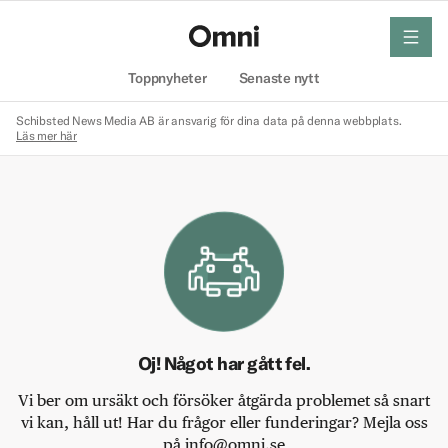
meny
Hem
Toppnyheter
Senaste nytt
Schibsted News Media AB är ansvarig för dina data på denna webbplats.
Läs mer här
Oj! Något har gått fel.
Vi ber om ursäkt och försöker åtgärda problemet så snart
vi kan, håll ut! Har du frågor eller funderingar? Mejla oss
på info@omni.se