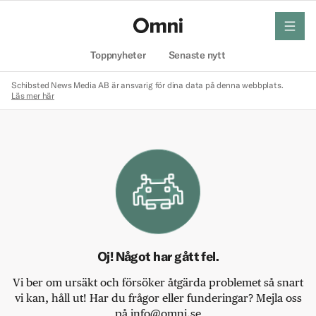
meny
Hem
Toppnyheter
Senaste nytt
Schibsted News Media AB är ansvarig för dina data på denna webbplats.
Läs mer här
Oj! Något har gått fel.
Vi ber om ursäkt och försöker åtgärda problemet så snart
vi kan, håll ut! Har du frågor eller funderingar? Mejla oss
på info@omni.se