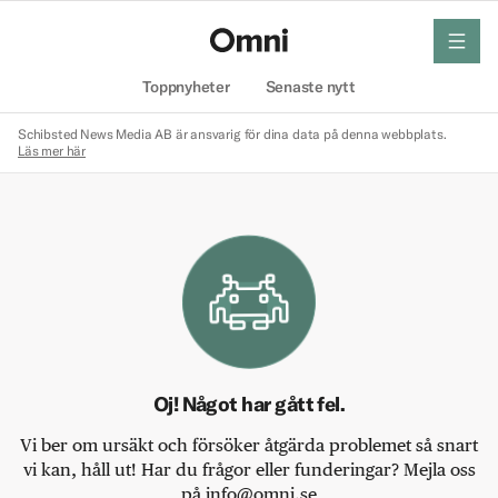
meny
Hem
Toppnyheter
Senaste nytt
Schibsted News Media AB är ansvarig för dina data på denna webbplats.
Läs mer här
Oj! Något har gått fel.
Vi ber om ursäkt och försöker åtgärda problemet så snart
vi kan, håll ut! Har du frågor eller funderingar? Mejla oss
på info@omni.se