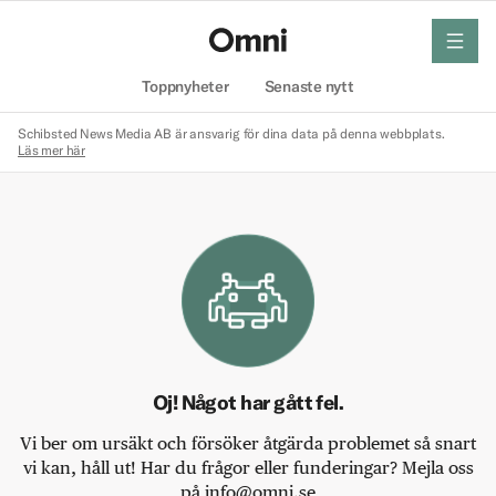
meny
Hem
Toppnyheter
Senaste nytt
Schibsted News Media AB är ansvarig för dina data på denna webbplats.
Läs mer här
Oj! Något har gått fel.
Vi ber om ursäkt och försöker åtgärda problemet så snart
vi kan, håll ut! Har du frågor eller funderingar? Mejla oss
på info@omni.se