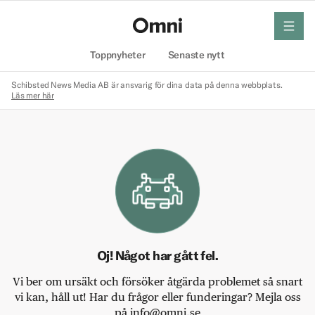
meny
Hem
Toppnyheter
Senaste nytt
Schibsted News Media AB är ansvarig för dina data på denna webbplats.
Läs mer här
Oj! Något har gått fel.
Vi ber om ursäkt och försöker åtgärda problemet så snart
vi kan, håll ut! Har du frågor eller funderingar? Mejla oss
på info@omni.se