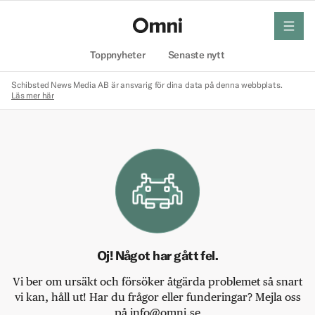
meny
Hem
Toppnyheter
Senaste nytt
Schibsted News Media AB är ansvarig för dina data på denna webbplats.
Läs mer här
Oj! Något har gått fel.
Vi ber om ursäkt och försöker åtgärda problemet så snart
vi kan, håll ut! Har du frågor eller funderingar? Mejla oss
på info@omni.se