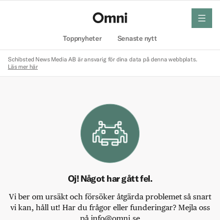
meny
Hem
Toppnyheter
Senaste nytt
Schibsted News Media AB är ansvarig för dina data på denna webbplats.
Läs mer här
Oj! Något har gått fel.
Vi ber om ursäkt och försöker åtgärda problemet så snart
vi kan, håll ut! Har du frågor eller funderingar? Mejla oss
på info@omni.se