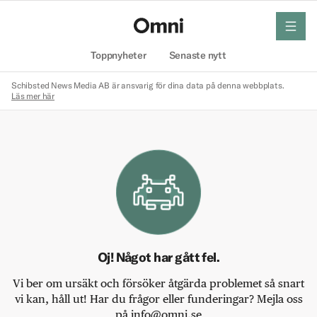
meny
Hem
Toppnyheter
Senaste nytt
Schibsted News Media AB är ansvarig för dina data på denna webbplats.
Läs mer här
Oj! Något har gått fel.
Vi ber om ursäkt och försöker åtgärda problemet så snart
vi kan, håll ut! Har du frågor eller funderingar? Mejla oss
på info@omni.se