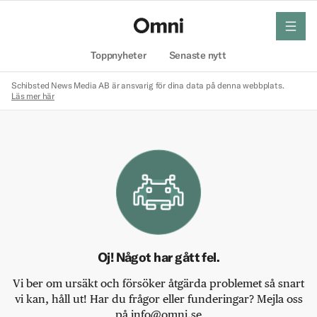
meny
Hem
Toppnyheter
Senaste nytt
Schibsted News Media AB är ansvarig för dina data på denna webbplats.
Läs mer här
Oj! Något har gått fel.
Vi ber om ursäkt och försöker åtgärda problemet så snart
vi kan, håll ut! Har du frågor eller funderingar? Mejla oss
på info@omni.se