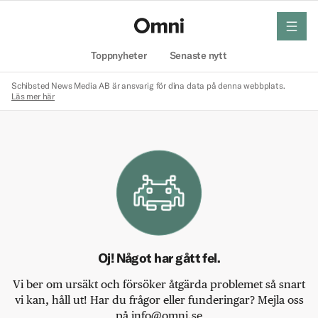
meny
Hem
Toppnyheter
Senaste nytt
Schibsted News Media AB är ansvarig för dina data på denna webbplats.
Läs mer här
Oj! Något har gått fel.
Vi ber om ursäkt och försöker åtgärda problemet så snart
vi kan, håll ut! Har du frågor eller funderingar? Mejla oss
på info@omni.se