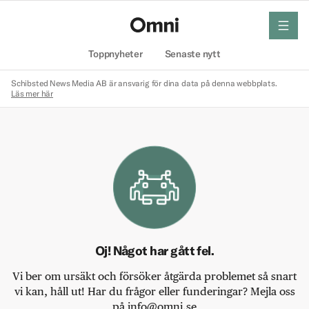
meny
Hem
Toppnyheter
Senaste nytt
Schibsted News Media AB är ansvarig för dina data på denna webbplats.
Läs mer här
Oj! Något har gått fel.
Vi ber om ursäkt och försöker åtgärda problemet så snart
vi kan, håll ut! Har du frågor eller funderingar? Mejla oss
på info@omni.se