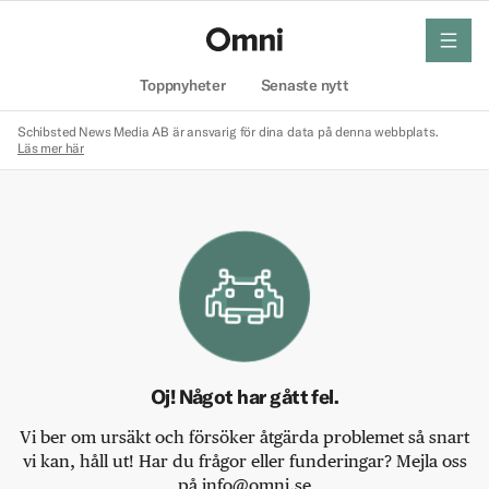
meny
Hem
Toppnyheter
Senaste nytt
Schibsted News Media AB är ansvarig för dina data på denna webbplats.
Läs mer här
Oj! Något har gått fel.
Vi ber om ursäkt och försöker åtgärda problemet så snart
vi kan, håll ut! Har du frågor eller funderingar? Mejla oss
på info@omni.se