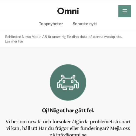
meny
Hem
Toppnyheter
Senaste nytt
Schibsted News Media AB är ansvarig för dina data på denna webbplats.
Läs mer här
Oj! Något har gått fel.
Vi ber om ursäkt och försöker åtgärda problemet så snart
vi kan, håll ut! Har du frågor eller funderingar? Mejla oss
på info@omni.se