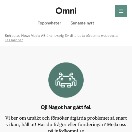
meny
Hem
Toppnyheter
Senaste nytt
Schibsted News Media AB är ansvarig för dina data på denna webbplats.
Läs mer här
Oj! Något har gått fel.
Vi ber om ursäkt och försöker åtgärda problemet så snart
vi kan, håll ut! Har du frågor eller funderingar? Mejla oss
på info@omni.se