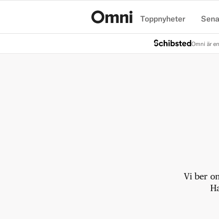
Toppnyheter
Sena
Hem
Omni är en
Vi ber o
Ha