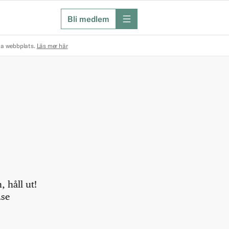
Bli medlem
meny
na webbplats.
Läs mer här
 håll ut!
.se