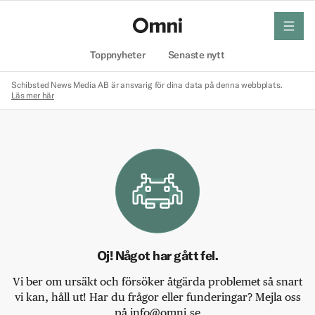
meny
Hem
Toppnyheter
Senaste nytt
Schibsted News Media AB är ansvarig för dina data på denna webbplats.
Läs mer här
Oj! Något har gått fel.
Vi ber om ursäkt och försöker åtgärda problemet så snart
vi kan, håll ut! Har du frågor eller funderingar? Mejla oss
på info@omni.se