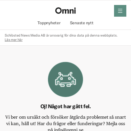
meny
Hem
Toppnyheter
Senaste nytt
Schibsted News Media AB är ansvarig för dina data på denna webbplats.
Läs mer här
Oj! Något har gått fel.
Vi ber om ursäkt och försöker åtgärda problemet så snart
vi kan, håll ut! Har du frågor eller funderingar? Mejla oss
på info@omni.se