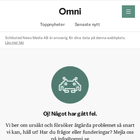
meny
Hem
Toppnyheter
Senaste nytt
Schibsted News Media AB är ansvarig för dina data på denna webbplats.
Läs mer här
Oj! Något har gått fel.
Vi ber om ursäkt och försöker åtgärda problemet så snart
vi kan, håll ut! Har du frågor eller funderingar? Mejla oss
på info@omni.se