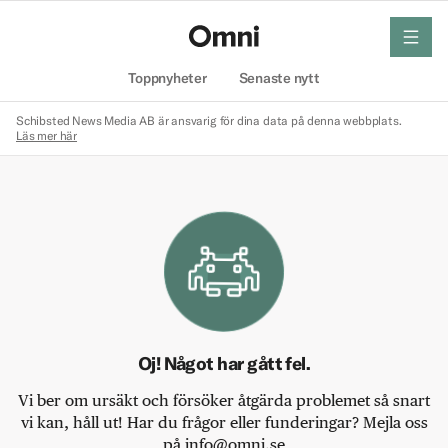
meny
Hem
Toppnyheter
Senaste nytt
Schibsted News Media AB är ansvarig för dina data på denna webbplats.
Läs mer här
Oj! Något har gått fel.
Vi ber om ursäkt och försöker åtgärda problemet så snart
vi kan, håll ut! Har du frågor eller funderingar? Mejla oss
på info@omni.se