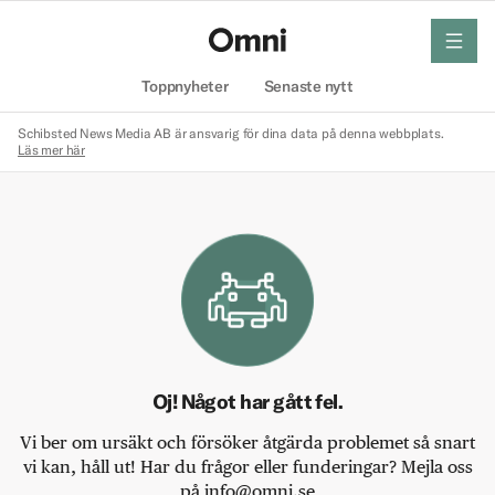
meny
Hem
Toppnyheter
Senaste nytt
Schibsted News Media AB är ansvarig för dina data på denna webbplats.
Läs mer här
Oj! Något har gått fel.
Vi ber om ursäkt och försöker åtgärda problemet så snart
vi kan, håll ut! Har du frågor eller funderingar? Mejla oss
på info@omni.se