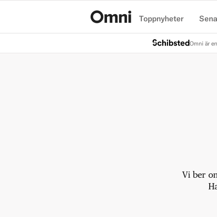
Toppnyheter
Sena
Hem
Omni är en
Vi ber o
Ha