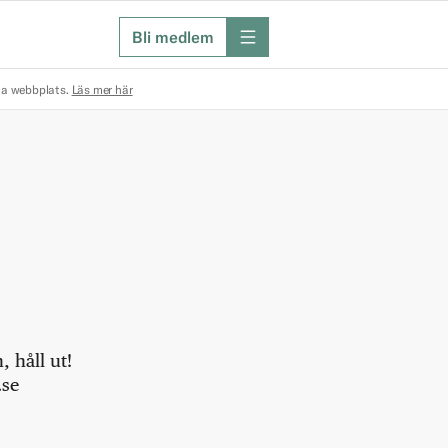
Bli medlem
meny
na webbplats.
Läs mer här
 håll ut!
.se