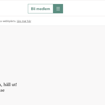
Bli medlem
meny
na webbplats.
Läs mer här
 håll ut!
.se