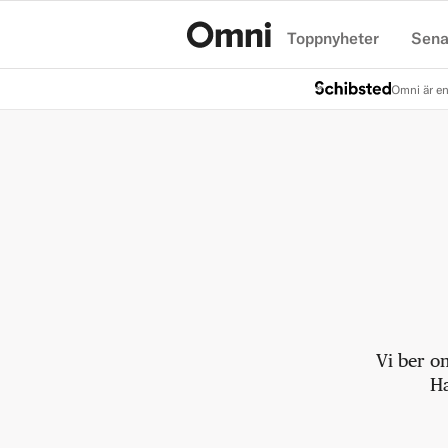
Toppnyheter
Sena
Hem
Omni är en
Vi ber o
Ha