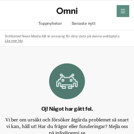
meny
Hem
Toppnyheter
Senaste nytt
Schibsted News Media AB är ansvarig för dina data på denna webbplats.
Läs mer här
Oj! Något har gått fel.
Vi ber om ursäkt och försöker åtgärda problemet så snart
vi kan, håll ut! Har du frågor eller funderingar? Mejla oss
på info@omni.se