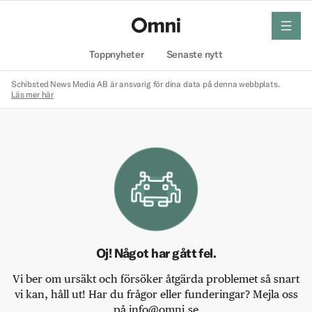
meny
Hem
Toppnyheter
Senaste nytt
Schibsted News Media AB är ansvarig för dina data på denna webbplats.
Läs mer här
Oj! Något har gått fel.
Vi ber om ursäkt och försöker åtgärda problemet så snart
vi kan, håll ut! Har du frågor eller funderingar? Mejla oss
på info@omni.se