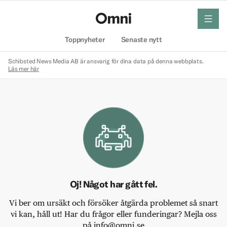
meny
Hem
Toppnyheter
Senaste nytt
Schibsted News Media AB är ansvarig för dina data på denna webbplats.
Läs mer här
Oj! Något har gått fel.
Vi ber om ursäkt och försöker åtgärda problemet så snart
vi kan, håll ut! Har du frågor eller funderingar? Mejla oss
på info@omni.se