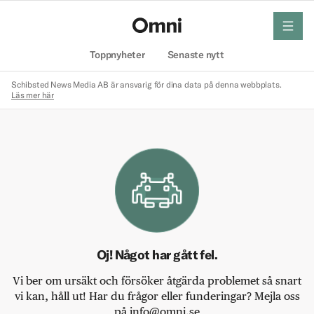
meny
Hem
Toppnyheter
Senaste nytt
Schibsted News Media AB är ansvarig för dina data på denna webbplats.
Läs mer här
Oj! Något har gått fel.
Vi ber om ursäkt och försöker åtgärda problemet så snart
vi kan, håll ut! Har du frågor eller funderingar? Mejla oss
på info@omni.se