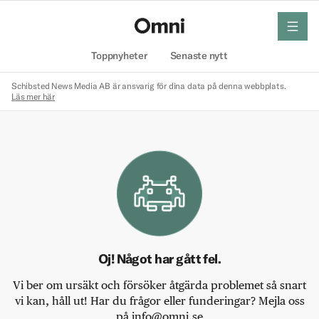
meny
Hem
Toppnyheter
Senaste nytt
Schibsted News Media AB är ansvarig för dina data på denna webbplats.
Läs mer här
Oj! Något har gått fel.
Vi ber om ursäkt och försöker åtgärda problemet så snart
vi kan, håll ut! Har du frågor eller funderingar? Mejla oss
på info@omni.se