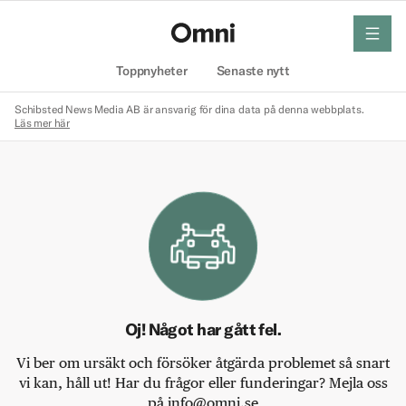
meny
Hem
Toppnyheter
Senaste nytt
Schibsted News Media AB är ansvarig för dina data på denna webbplats.
Läs mer här
Oj! Något har gått fel.
Vi ber om ursäkt och försöker åtgärda problemet så snart
vi kan, håll ut! Har du frågor eller funderingar? Mejla oss
på info@omni.se