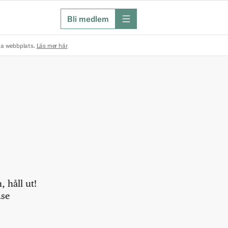
Bli medlem
meny
na webbplats.
Läs mer här
 håll ut!
.se