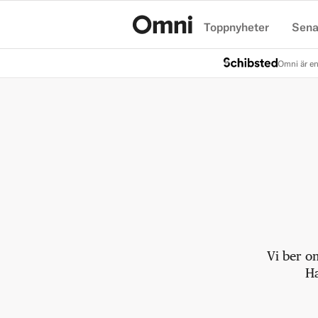
Toppnyheter
Sena
Hem
Omni är en
Vi ber o
Ha