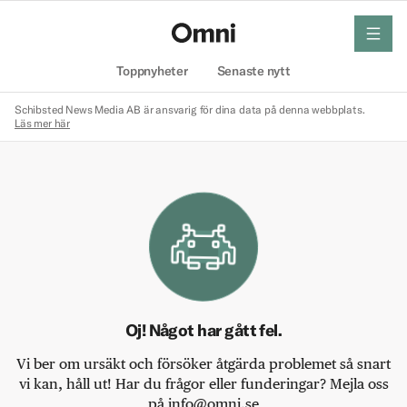
meny
Hem
Toppnyheter
Senaste nytt
Schibsted News Media AB är ansvarig för dina data på denna webbplats.
Läs mer här
Oj! Något har gått fel.
Vi ber om ursäkt och försöker åtgärda problemet så snart
vi kan, håll ut! Har du frågor eller funderingar? Mejla oss
på info@omni.se