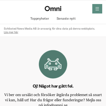
meny
Hem
Toppnyheter
Senaste nytt
Schibsted News Media AB är ansvarig för dina data på denna webbplats.
Läs mer här
Oj! Något har gått fel.
Vi ber om ursäkt och försöker åtgärda problemet så snart
vi kan, håll ut! Har du frågor eller funderingar? Mejla oss
på info@omni.se