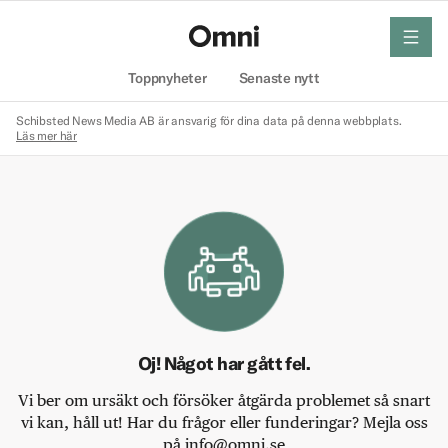
meny
Hem
Toppnyheter
Senaste nytt
Schibsted News Media AB är ansvarig för dina data på denna webbplats.
Läs mer här
Oj! Något har gått fel.
Vi ber om ursäkt och försöker åtgärda problemet så snart
vi kan, håll ut! Har du frågor eller funderingar? Mejla oss
på info@omni.se