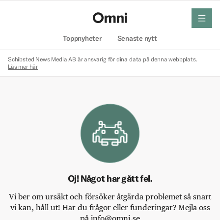
meny
Hem
Toppnyheter
Senaste nytt
Schibsted News Media AB är ansvarig för dina data på denna webbplats.
Läs mer här
Oj! Något har gått fel.
Vi ber om ursäkt och försöker åtgärda problemet så snart
vi kan, håll ut! Har du frågor eller funderingar? Mejla oss
på info@omni.se