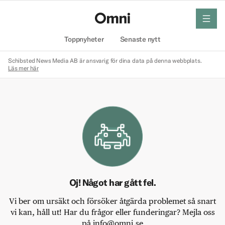
meny
Hem
Toppnyheter
Senaste nytt
Schibsted News Media AB är ansvarig för dina data på denna webbplats.
Läs mer här
Oj! Något har gått fel.
Vi ber om ursäkt och försöker åtgärda problemet så snart
vi kan, håll ut! Har du frågor eller funderingar? Mejla oss
på info@omni.se